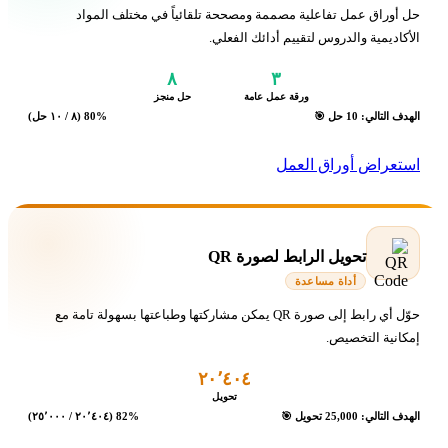
حل أوراق عمل تفاعلية مصممة ومصححة تلقائياً في مختلف المواد
الأكاديمية والدروس لتقييم أدائك الفعلي.
٨
٣
ورقة عمل عامة
حل منجز
الهدف التالي: 10 حل 🎯
80% (٨ / ١٠ حل)
استعراض أوراق العمل
تحويل الرابط لصورة QR
أداة مساعدة
حوّل أي رابط إلى صورة QR يمكن مشاركتها وطباعتها بسهولة تامة مع
إمكانية التخصيص.
٢٠٬٤٠٤
تحويل
الهدف التالي: 25,000 تحويل 🎯
82% (٢٠٬٤٠٤ / ٢٥٬٠٠٠)