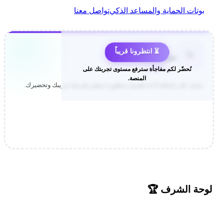
بوتات الحماية والمساعد الذكي
تواصل معنا
⏳ انتظرونا قريباً
🚀
ميزة جديدة
نُحضّر لكم مفاجأة سترفع مستوى تجربتك على
قيد التطوير
المنصة.
نعمل على إضافة أداة تعليمية متطورة ستغير طريقة تدريبك وتحضيرك.
حة الشرف 🏆