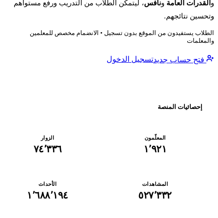
قدرات العامة
و
نافس
، ليتمكن الطلاب من التدريب ورفع مستواهم
سين نتائجهم.
لاب يستفيدون من الموقع بدون تسجيل • الانضمام مخصص للمعلمين
معلمات
تسجيل الدخول
فتح حساب جديد
إحصائيات المنصة
المعلّمون
الزوار
٧٤٬٣٣٦
١٬٩٢١
عايشه
ع
المشاهدات
الأحداث
أنهى اختبار
التحصيلي
35%
🕒 منذ 22 دقيقة
📍 اا
١٬٦٨٨٬١٩٤
٥٢٧٬٣٣٢
عبدالرحمن عادل
ع
أنهى اختبار
التحصيلي
74%