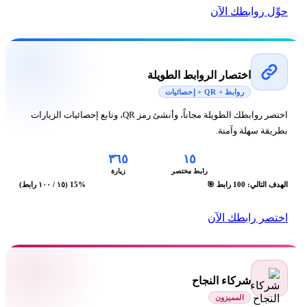
حوِّل روابطك الآن
اختصار الروابط الطويلة
روابط + QR + إحصائيات
اختصر روابطك الطويلة مجاناً، وأنشئ رمز QR، وتابع إحصائيات الزيارات
بطريقة سهلة وآمنة.
٣٦٥
١٥
رابط مختصر
زيارة
الهدف التالي: 100 رابط 🎯
15% (١٥ / ١٠٠ رابط)
اختصر رابطك الآن
شركاء النجاح
المميزون