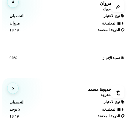
4
مروان
م
مروان
📚 نوع الاختبار
التحصيلي
مروان
👨‍🏫 المعلمـ/ـة
📋 الدرجة المحققة
9 / 10
90%
🎯 نسبة الإنجاز
5
خديجة محمد
خ
متخرجة
📚 نوع الاختبار
التحصيلي
لا يوجد
👨‍🏫 المعلمـ/ـة
📋 الدرجة المحققة
9 / 10