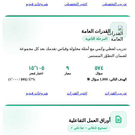
م
تدريب التحصيلي
اختبر التحصيلي
شروحات فيديو
أنهى اختبار
التحصيلي
40%
🕒 منذ 6 ساعات
📍 خرا
يوسف عمر
ي
أنهى اختبار
التحصيلي
80%
🕒 منذ 10 ساعات
📍 منصة حصاد العلم
القدرات العامة
المرحلة الثانوية
ف
ف
أنهى اختبار
التحصيلي
66%
تدريب لفظي وكمي مع أمثلة محلولة وقياس تقدمك بعد كل مجموعة
🕒 منذ 20 ساعة
📍 هه
لضمان التطوّر المستمر.
بل
ب
أنهى اختبار
التحصيلي
47%
١٥٬١٠٥
٩
٥٧٤
🕒 منذ 22 ساعة
📍 بب
سؤال
معيار
اختبار مُنجز
الهدف التالي: 1,000 سؤال 🎯
57% (٥٧٤ / ١٬٠٠٠)
ل
ل
أنهى اختبار
التحصيلي
60%
🕒 منذ 22 ساعة
📍 سي
تدريب القدرات
اختبر القدرات
شروحات فيديو
يزن
ي
أنهى اختبار
التحصيلي
98%
🕒 أمس
📍 ابن خلدون
أوراق العمل التفاعلية
تصحيح تلقائي + تفاعلي ⚡