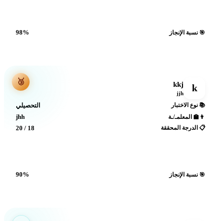
98%
🎯 نسبة الإنجاز
🥉
kkj
k
jjh
📚 نوع الاختبار
التحصيلي
jhh
👨‍🏫 المعلمـ/ـة
📋 الدرجة المحققة
18 / 20
90%
🎯 نسبة الإنجاز