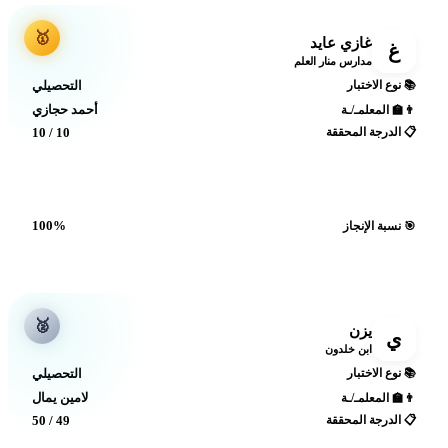
🥇
غازي عايد
غ
مدارس منار العلم
📚 نوع الاختبار
التحصيلي
أحمد حجازي
👨‍🏫 المعلمـ/ـة
📋 الدرجة المحققة
10 / 10
100%
🎯 نسبة الإنجاز
🥈
يزن
ي
ابن خلدون
📚 نوع الاختبار
التحصيلي
لامين يمال
👨‍🏫 المعلمـ/ـة
📋 الدرجة المحققة
49 / 50