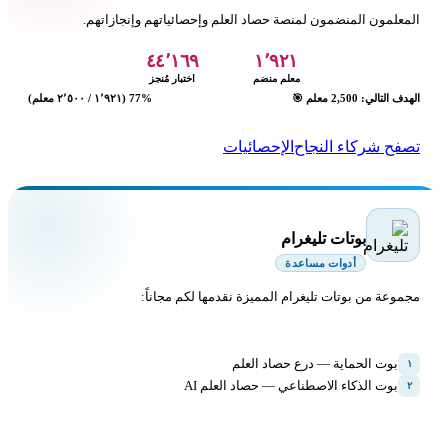
المعلمون المنضمون لمنصة حصاد العلم وإحصائياتهم وإنجازاتهم.
٤٤٬١٦٩
١٬٩٢١
معلم منضم
اختبار مُنجز
الهدف التالي: 2,500 معلم 🎯
77% (١٬٩٢١ / ٢٬٥٠٠ معلم)
تصفح شركاء النجاح
الإحصائيات
بوتات تليغرام
أدوات مساعدة
مجموعة من بوتات تليغرام المميزة نقدمها لكم مجاناً:
بوت الحماية — درع حصاد العلم
١
بوت الذكاء الاصطناعي — حصاد العلم AI
٢